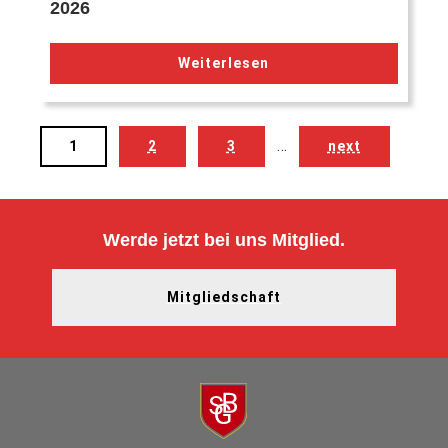
2026
Weiterlesen
…
1
2
3
next
Werde jetzt bei uns Mitglied.
Mitgliedschaft