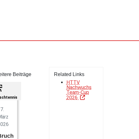
itere Beiträge
Related Links
HTTV
Nachwuchs
Team-Cup
2026
schtennis
7.
März
2026
Bruch